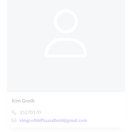
Kim Groth
25270170
kimgrothbifhaandbold@gmail.com