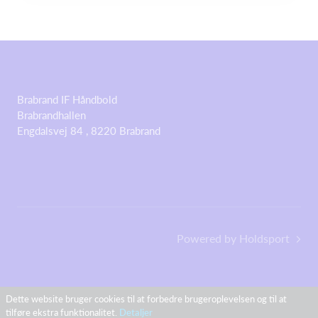
Brabrand IF Håndbold
Brabrandhallen
Engdalsvej 84 , 8220 Brabrand
Powered by Holdsport
Dette website bruger cookies til at forbedre brugeroplevelsen og til at
tilføre ekstra funktionalitet.
Detaljer