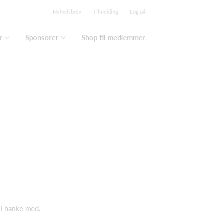
Nyhedsbrev
Tilmelding
Log på
r
Sponsorer
Shop til medlemmer
d i hanke med.