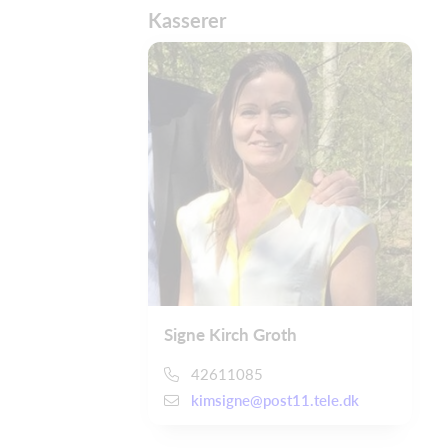
Kasserer
Signe Kirch Groth
42611085
kimsigne@post11.tele.dk