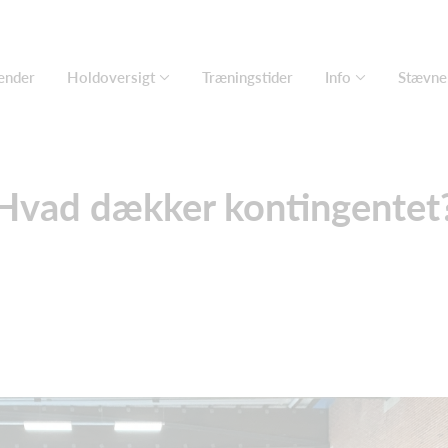
ender
Holdoversigt
Træningstider
Info
Stævne
Hvad dækker kontingentet