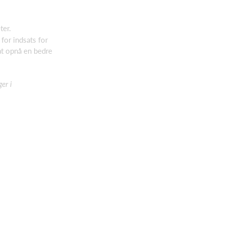
ter.
for indsats for
at opnå en bedre
er i