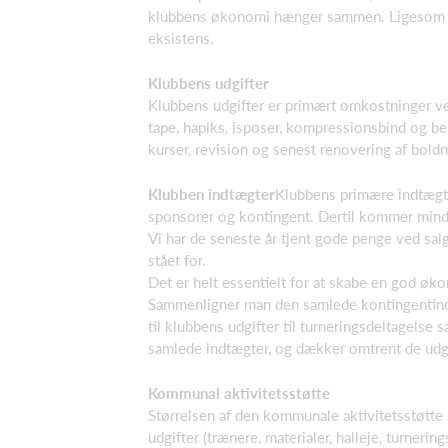
klubbens økonomi hænger sammen. Ligesom all
eksistens.
Klubbens udgifter
Klubbens udgifter er primært omkostninger ved
tape, hapiks, isposer, kompressionsbind og be
kurser, revision og senest renovering af bold
Klubben indtægter
Klubbens primære indtægte
sponsorer og kontingent. Dertil kommer mindr
Vi har de seneste år tjent gode penge ved sa
stået for.
Det er helt essentielt for at skabe en god øk
Sammenligner man den samlede kontingentindtæ
til klubbens udgifter til turneringsdeltagelse
samlede indtægter, og dækker omtrent de udgif
Kommunal aktivitetsstøtte
Størrelsen af den kommunale aktivitetsstøtte
udgifter (trænere, materialer, halleje, turneri