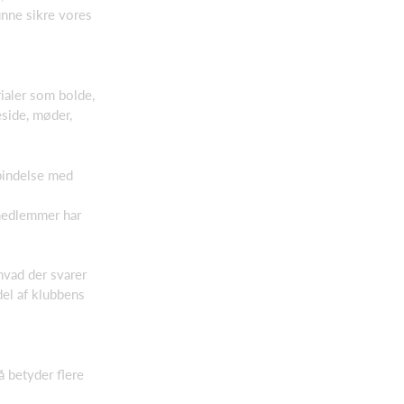
nne sikre vores
rialer som bolde,
eside, møder,
bindelse med
 medlemmer har
hvad der svarer
del af klubbens
 betyder flere