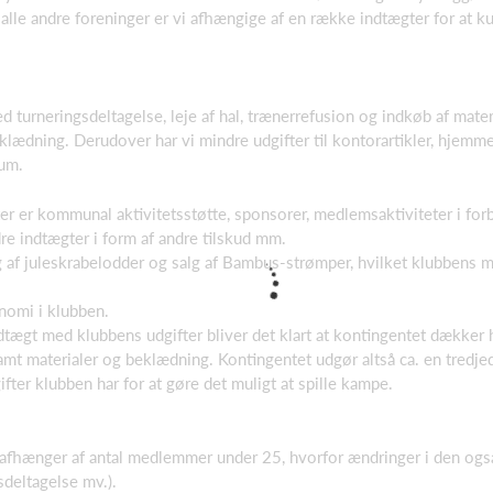
e andre foreninger er vi afhængige af en række indtægter for at ku
 turneringsdeltagelse, leje af hal, trænerrefusion og indkøb af mate
klædning. Derudover har vi mindre udgifter til kontorartikler, hjemm
rum.
r er kommunal aktivitetsstøtte, sponsorer, medlemsaktiviteter i for
e indtægter i form af andre tilskud mm.
lg af juleskrabelodder og salg af Bambus-strømper, hvilket klubbens
onomi i klubben.
gt med klubbens udgifter bliver det klart at kontingentet dækker 
 samt materialer og beklædning. Kontingentet udgør altså ca. en tredje
ter klubben har for at gøre det muligt at spille kampe.
 afhænger af antal medlemmer under 25, hvorfor ændringer i den også
ngsdeltagelse mv.).