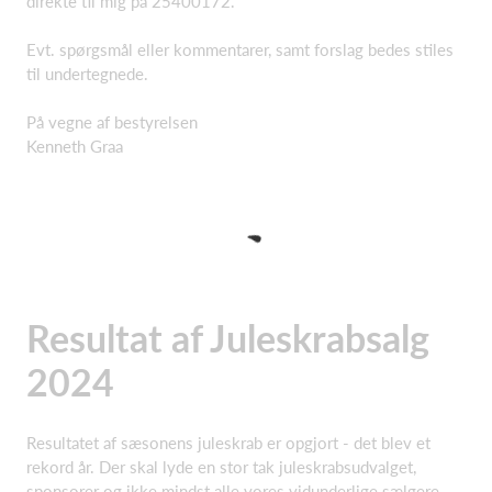
direkte til mig på 25400172.
Evt. spørgsmål eller kommentarer, samt forslag bedes stiles
til undertegnede.
På vegne af bestyrelsen
Kenneth Graa
Resultat af Juleskrabsalg
2024
Resultatet af sæsonens juleskrab er opgjort - det blev et
rekord år. Der skal lyde en stor tak juleskrabsudvalget,
sponsorer og ikke mindst alle vores vidunderlige sælgere.